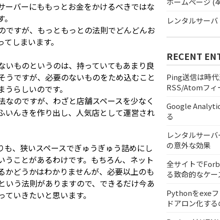
ホームページ (4
サーバーにももっとお金をかけるべきではな
す。
レンタルサーバ (
のですが、もっともっとの法則でどんどんお
ってしまいます。
RECENT EN
ないものというのは、持っていてもあまり良
そうですが、必要のないものをため込むこと
Ping送信は時
RSS/Atom
まうらしいのです。
法なのですが、わざと店舗スペースを少なく
Google Analy
ふいんきを作り出し、人気店として運営され
る
レンタルサーバ
の意外な効果
りも、狭いスペースでぎゅうぎゅう詰めにし
いうことがあるわけです。もちろん、ネット
全サイトでForb
るかどうかはわかりませんが、必要以上のも
る致命的なケー
という法則がありますので、できるだけ今あ
Pythonをex
っていきたいと思います。
ドアロン化する