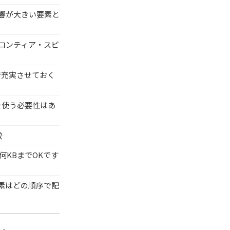
影響が大きい要素と
ロンティア・スピ
で充実させておく
を使う必要性はあ
較
何KBまでOKです
要素はどの順序で記