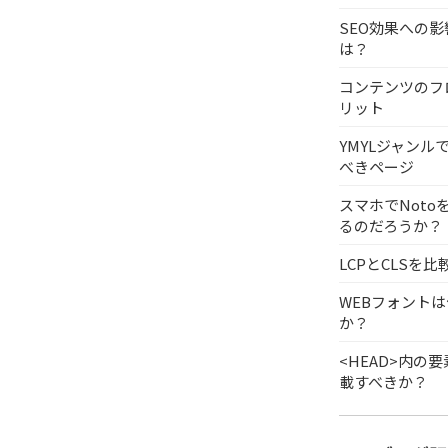
SEO効果への
は？
コンテンツのフ
リット
YMYLジャンル
べきページ
スマホでNoto
るのだろうか？
LCPとCLSを比
WEBフォントは
か？
<HEAD>内の
載すべきか？