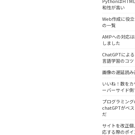
PythonはHT
和性が高い
Web作成に役
の一覧
AMPへの対応
しました
ChatGPTに
言語学習のコツ
画像の遅延読み
いいね！数をカ
ーバーサイド側
プログラミング
chatGPTが
だ
サイトを改正個
応する際のポイ